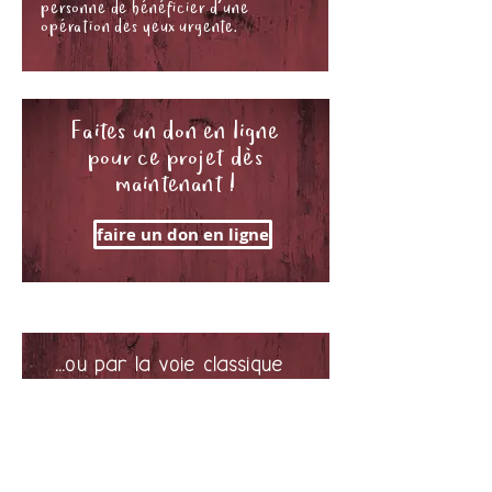
personne de bénéficier d'une
opération des yeux urgente.
Faites un don en ligne
pour ce projet dès
maintenant !
faire un don en ligne
...ou par la voie classique
COMPTE DE DONS
Shya Lou goes to Africa