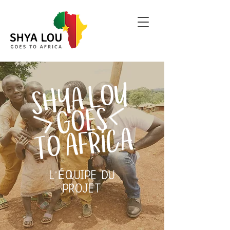
SHYA LOU
GOES
TO AFRICA
É
L'
QUIPE DU
PROJET