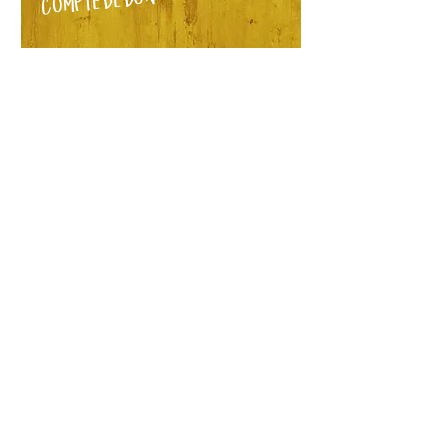
COMPTE DE DON
Shya Lou goes to Africa
Numéro de clearing bancaire :
80706
Code SWIFT : RAIFCH22706
IBAN : CH49 8080 8001
7360 6603 4
Banque : Raiffeisenbank
Möhlin
Heinrich Degelo à propos du projet