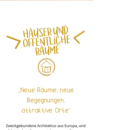
HÄUSER UND
ÖFFENTLICHE
RÄUME
„Neue
Räume,
neue
B
e
g
e
gnungen,
a
t
traktive
O
r
te“
Zweckgebundene Architektur aus Europa, und