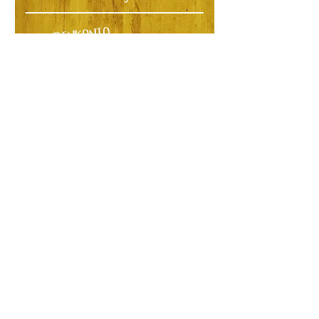
SPENDENKONTO
Shya Lou goes to Africa
Bankclearing: 80706
SWIFT Code: RAIFCH22706
IBAN: CH49 8080 8001 7360
6603 4
Bank: Raiffeisenbank
Möhlin
Heinrich Degelo über das Projekt