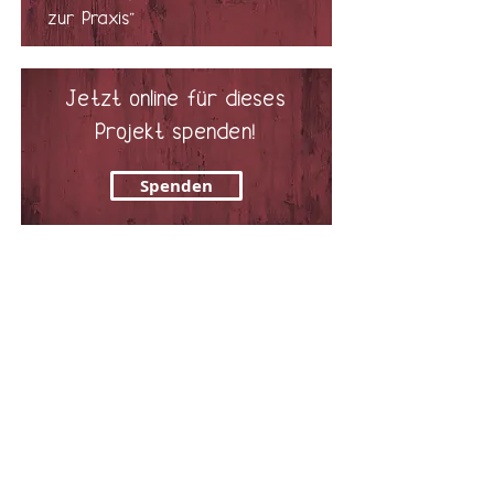
zur Praxis"
Jetzt online für dieses
Pro
j
ekt spenden!
Spenden
...oder über den
klassischen Weg
SPENDENKONTO
Shya Lou goes to Africa
Bankclearing: 80706
SWIFT Code: RAIFCH22706